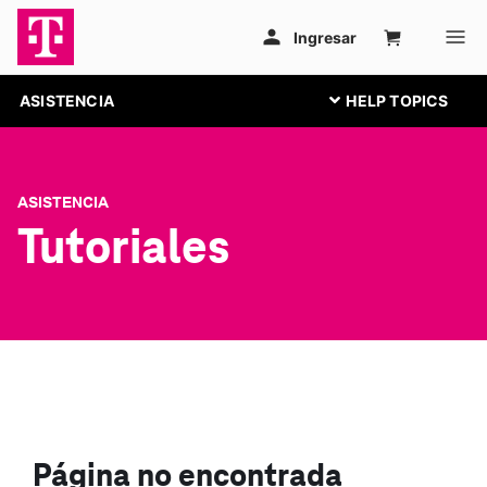
ASISTENCIA
ASISTENCIA
Tutoriales