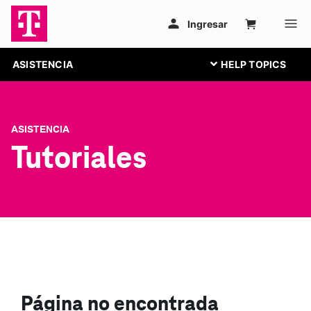
ASISTENCIA
ASISTENCIA
Tutoriales