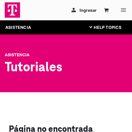
ASISTENCIA
ASISTENCIA
Tutoriales