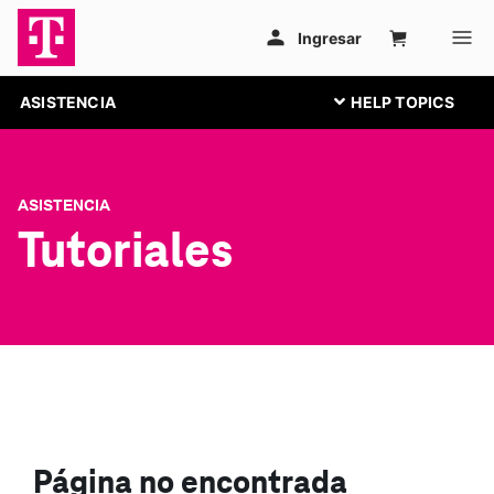
ASISTENCIA
ASISTENCIA
Tutoriales