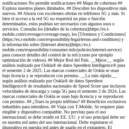
notificaciones No permitir notificaciones ## Mapa de cobertura ##
Explora nuestros planes ilimitados. ## Descubre los dispositivos más
nuevos. ## Ahorra con excelentes ofertas en teléfonos 5G y más. Si
bien el acceso a la red 5G no requerirá un plan o función
determinados, estos podrían ser necesarios con algunos usos o
servicios. Consulta los [detalles de la cobertura](https://es.t-
mobile.com/coverage/coverage-map), los [Términos y Condiciones]
(https://es.t-mobile.com/responsibility/legal/terms-and-conditions) y
la información sobre [Internet abierta](https://es.t-
mobile.com/responsibility/consumer-info/policies/internet-service)
para conocer detalles del control de la red (como por ejemplo
optimización de videos). ## Mejor Red del País. __Mjeor:__ según
análisis realizado por Ookla® de datos Speedtest Intelligence® para
el semestre 2 de 2025. Las marcas comerciales de Ookla se usan
bajo licencia y se reproducen con permiso. __La más rápida:__
según análisis realizado por Ookla® de datos Speedtest
Intelligence® de resultados nacionales de Speed Score que incluyen
velocidades de descarga y carga 5G para el semestre 2 de 2024. Las
marcas comerciales de Ookla se usan bajo licencia y se reproducen
con permiso. ## ¿Traes tu propio teléfono? ## Beneficios exclusivos
imbatibles para miembros. ## Viaja con T-Mobile. Se requiere plan
elegible y dispositivo compatible. No previsto para el uso
internacional; se debe residir en EE. UU. y el uso principal debe ser
en nuestra red antes del uso internacional. Debe registrarse el
dispositivo en nuestra red antes de usarlo en el extranjero. El