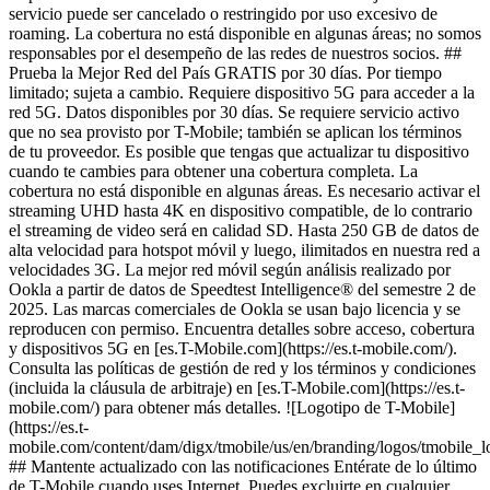
servicio puede ser cancelado o restringido por uso excesivo de
roaming. La cobertura no está disponible en algunas áreas; no somos
responsables por el desempeño de las redes de nuestros socios. ##
Prueba la Mejor Red del País GRATIS por 30 días. Por tiempo
limitado; sujeta a cambio. Requiere dispositivo 5G para acceder a la
red 5G. Datos disponibles por 30 días. Se requiere servicio activo
que no sea provisto por T-Mobile; también se aplican los términos
de tu proveedor. Es posible que tengas que actualizar tu dispositivo
cuando te cambies para obtener una cobertura completa. La
cobertura no está disponible en algunas áreas. Es necesario activar el
streaming UHD hasta 4K en dispositivo compatible, de lo contrario
el streaming de video será en calidad SD. Hasta 250 GB de datos de
alta velocidad para hotspot móvil y luego, ilimitados en nuestra red a
velocidades 3G. La mejor red móvil según análisis realizado por
Ookla a partir de datos de Speedtest Intelligence® del semestre 2 de
2025. Las marcas comerciales de Ookla se usan bajo licencia y se
reproducen con permiso. Encuentra detalles sobre acceso, cobertura
y dispositivos 5G en [es.T-Mobile.com](https://es.t-mobile.com/).
Consulta las políticas de gestión de red y los términos y condiciones
(incluida la cláusula de arbitraje) en [es.T-Mobile.com](https://es.t-
mobile.com/) para obtener más detalles. ![Logotipo de T-Mobile]
(https://es.t-
mobile.com/content/dam/digx/tmobile/us/en/branding/logos/tmobile_
## Mantente actualizado con las notificaciones Entérate de lo último
de T-Mobile cuando uses Internet. Puedes excluirte en cualquier