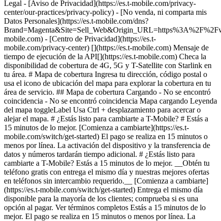
Legal - [Aviso de Privacidad](https://es.t-mobile.com/privacy-
center/our-practices/privacy-policy) - [No venda, ni comparta mis
Datos Personales](https://es.t-mobile.com/dns?
Brand=Magenta&Site=Sell_Web&Origin_URL=https%3A%2F%2F
mobile.com) - [Centro de Privacidad](https://es.t-
mobile.com/privacy-center) [](https://es.t-mobile.com) Mensaje de
tiempo de ejecución de la API[](https://es.t-mobile.com) Checa la
disponibilidad de cobertura de 4G, 5G y T-Satellite con Starlink en
tu área. # Mapa de cobertura Ingresa tu dirección, código postal o
usa el icono de ubicación del mapa para explorar la cobertura en tu
área de servicio. ## Mapa de cobertura Cargando - No se encontró
coincidencia - No se encontró coincidencia
Mapa cargando Leyenda del mapa toggleLabel Usa Ctrl + desplazamiento para acercar o alejar el mapa. # ¿Estás listo para cambiarte a T-Mobile? # Estás a 15 minutos de lo mejor. [Comienza a cambiarte](https://es.t-mobile.com/switch/get-started) El pago se realiza en 15 minutos o menos por línea. La activación del dispositivo y la transferencia de datos y números tardarán tiempo adicional. # ¿Estás listo para cambiarte a T-Mobile? Estás a 15 minutos de lo mejor. __Obtén tu teléfono gratis con entrega el mismo día y nuestras mejores ofertas en teléfonos sin intercambio requerido.__ [Comienza a cambiarte](https://es.t-mobile.com/switch/get-started) Entrega el mismo día disponible para la mayoría de los clientes; comprueba si es una opción al pagar. Ver términos completos Estás a 15 minutos de lo mejor. El pago se realiza en 15 minutos o menos por línea. La activación del dispositivo y la transferencia de datos y números tardarán más tiempo __Entrega gratis el mismo día: para nuevas cuentas elegibles. Comprueba si la entrega el mismo día es una opción durante el proceso de pago. Más impuestos. La entrega en el mismo día no está disponible en todas las áreas y puede no estar disponible debido a los horarios límite para realizar pedidos. El clima, el tráfico, la disponibilidad y seguridad de los conductores y otras circunstancias incontrolables pueden afectar al plazo de entrega.__ ## Atrévete a dar el próximo paso. ### Explora nuestros planes ilimitados. Obtén datos, llamadas y mensajes de texto ilimitados, además de otros beneficios que te encantarán. [Conoce los planes](https://es.t-mobile.com/cell-phone-plans) En caso de congestión, los usuarios que más datos usen (más de 50 GB/mes para la mayoría de los planes) y los clientes que elijan planes con menor prioridad pueden notar velocidades más lentas que otros clientes; consultar el plan para más detalles. ## Explora nuestros planes ilimitados. ### Descubre los dispositivos más nuevos. Ahorra con excelentes ofertas en teléfonos 5G y más. [Compra teléfonos](https://es.t-mobile.com/cell-phones) 5G: requiere dispositivo compatible; cobertura no disponible en ciertas áreas. Algunos usos podrían requerir un determinado plan o función; consulta los detalles del plan. Ver términos completos ## Descubre los dispositivos más nuevos. ## Ahorra con excelentes ofertas en teléfonos 5G y más. Si bien el acceso a la red 5G no requerirá un plan o función determinados, estos podrían ser necesarios con algunos usos o servicios. Consulta los [detalles de la cobertura](https://es.t-mobile.com/coverage/coverage-map), los [Términos y Condiciones](https://es.t-mobile.com/responsibility/legal/terms-and-conditions) y la información sobre [Internet abierta](https://es.t-mobile.com/responsibility/consumer-info/policies/internet-service) para conocer detalles del control de la red (como por ejemplo optimización de videos). AQUÍ ES MEJOR ### Mejor Red del País. La verdad salió a la luz: T-Mobile tiene la red 5G más grande, rápida y avanzada. Más torres, más ancho de banda y mayor alcance. __Ahora, premiada como la Mejor Red Móvil de EE. UU por Ookla® Speedtest®.__ [Conoce nuestra red](https://es.t-mobile.com/coverage/network) Según análisis realizado por Ookla® de datos Speedtest Intelligence® para el semestre 2 de 2025. Ver términos completos ## Mejor Red del País. __Mjeor:__ según análisis realizado por Ookla® de datos Speedtest Intelligence® para el semestre 2 de 2025. Las marcas comerciales de Ookla se usan bajo licencia y se reproducen con permiso. __La más rápida:__ según análisis realizado por Ookla® de datos Speedtest Intelligence® de resultados nacionales de Speed Score que incluyen velocidades de descarga y carga 5G para el semestre 2 de 2024. Las marcas comerciales de Ookla se usan bajo licencia y se reproducen con permiso. ### ¿Traes tu propio teléfono? Es una opción fácil y asequible para unirte. Primero, verifiquemos que tu teléfono pueda proporcionarte una excelente experiencia en nuestra red. [Verifica la compatibilidad](https://es.t-mobile.com/commerce/bring-your-own-phone?icid=MGPO_TMO_U_HOWSWTTMO_428E39FF4C37629145044) ## ¿Traes tu propio teléfono? ## ¿Estás buscando Internet residencial de T-Mobile en tu zona? Seguimos ampliando nuestra cobertura todos los días. Descubre si nuestro servicio de Internet 5G residencial está disponible en tu dirección. Dirección Debes elegir la dirección del menú desplegable Elige una dirección de la lista N.° de unidad Verifica disponibilidad Verifica disponibilidad Conoce los planes Conoce los planes Dirección Debes elegir la dirección del menú desplegable Elige una dirección de la lista N.° de unidad Verifica disponibilidad Verifica disponibilidad Verifica disponibilidad Conoce los planes Conoce los planes No disponible en todas las áreas. ![Imágenes de FPO.](https://es.t-mobile.com/sdscene7/is/image/Tmusprod/blank-16x9-2:4x3?ts=1782923033248&fmt=png-alpha&qlt=85%2C0&resMode=sharp2&op_usm=1.75%2C0.3%2C2%2C0&dpr=off) MIEMBROS DE T-MOBILE ## Beneficios exclusivos imbatibles para miembros. [Beneficios exclusivos imbatibles para miembros.](https://es.t-mobile.com) Beneficios exclusivos imbatibles para miembros. Ser miembro de T-Mobile es mejor. Mejores experiencias. Mejor cobertura. Y beneficios mucho mejores. Porque, a decir verdad... aquí es mejor. [Echa un vistazo a tus beneficios](https://es.t-mobile.com/membership) Se requiere plan elegible. ## Beneficios exclusivos imbatibles para miembros. ![Grupo de personas posando para una selfie.](https://es.t-mobile.com/sdscene7/is/image/Tmusprod/fg-traveling-friends-selfie?ts=1782923033335&dpr=off) VIAJA CON MÁS ## Viaja con T-Mobile. [Viaja con T-Mobile.](https://es.t-mobile.com) Viaja con T-Mobile. Ya sea dentro del país o por todo el mundo, tu teléfono siempre funciona. Sin configuraciones. Sin cargos por roaming de datos. Sin cargos ocultos. [Conoce los beneficios para viajes](https://es.t-mobile.com/benefits/travel) Con planes elegibles. Se requiere dispositivo compatible. No disponible para uso internacional extendido. La cobertura no está disponible en algunas áreas. Ver detalles del plan. Ver términos completos ## Viaja con T-Mobile. Se requiere plan elegible y dispositivo compatible. No previsto para el uso internacional; se debe residir en EE. UU. y el uso principal debe ser en nuestra red antes del uso internacional. Debe registrarse el dispositivo en nuestra red antes de usarlo en el extranjero. El servicio puede ser cancelado o restringido por uso excesivo de roaming. La cobertura no está disponible en algunas áreas; no somos responsables por el desempeño de las redes de nuestros socios. PRUEBA DE T-MOBILE ## Prueba la Mejor Red del País GRATIS por 30 días. [Prueba la Mejor Red del País GRATIS por 30 días.](https://es.t-mobile.com) Prueba la Mejor Red del País GRATIS por 30 días. ¿Te preguntas por qué somos la Mejor Red Móvil del país? Ahora es el momento de probar T-Mobile sin compromiso durante 30 días, sin necesidad de tarjeta de crédito. Conserva tu teléfono y tu número actuales, disfruta de llamadas y mensajes ilimitados, datos premium y fantásticos beneficios para miembros. [Comienza en la app T-Life](https://es.t-mobile.com/apps) [Conoce más](https://es.t-mobile.com/offers/free-trial) Requiere usuario de red que no sea de T-Mobile elegible y dispositivo desbloqueado compatible. 1/usuario. La mejor red móvil del país, según Ookla® Speedtest®. Detalles sobre dispositivos 5G, cobertura y pruebas en es.T-Mobile.com. Es necesario activar el streaming UHD hasta 4K en dispositivo compatible, de lo contrario el streaming de video será en calidad SD. Ver términos completos ![Dos personas hablando por sus teléfonos .](https://es.t-mobile.com/sdscene7/is/image/Tmusprod/blank-16x9-2:4x3?fmt=png&fmt=png-alpha) ## Prueba la Mejor Red del País GRATIS por 30 días. Por tiempo limitado; sujeta a cambio. Requiere dispositivo 5G para acceder a la red 5G. Datos disponibles por 30 días. Se requiere servicio activo que no sea provisto por T-Mobile; también se aplican los términos de tu proveedor. Es posible que tengas que actualizar tu dispositivo cuando te cambies para obtener una cobertura completa. La cobertura no está disponible en algunas áreas. Es necesario activar el streaming UHD hasta 4K en dispositivo compatible, de lo contrario el streaming de video será en calidad SD. Hasta 250 GB de datos de alta velocidad para hotspot móvil y luego, ilimitados en nuestra red a velocidades 3G. La mejor red móvil según análisis realizado por Ookla a partir de datos de Speedtest Intelligence® del semestre 2 de 2025. Las marcas comerciales de Ookla se usan bajo licencia y se reproducen con permiso. Encuentra detalles sobre acceso, cobertura y dispositivos 5G en [es.T-Mobile.com](https://es.t-mobile.com/). Consulta las políticas de gestión de red y los términos y condiciones (incluida la cláusula de arbitraje) en [es.T-Mobile.com](https://es.t-mobile.com/) para obtener más detalles. ## Más información sobre la cobertura - ### ¿Tengo una torre 5G cerca? [Consulta tu mapa de cobertura 4G LTE y 5G más arriba](https://es.t-mobile.com#coverage). Si tu área muestra cobertura 5G, es probable que haya una torre celular que brinde servicio a tu área. - ### ¿Qué es la cobertura 5G? ¿Cuál es la diferencia entre 4G LTE y 5G? 5G es la quinta generación de tecnología de redes inalámbricas, diseñada para satisfacer la creciente demanda de datos de la actualidad y expandir el alcance de la tecnología móvil más allá de las capacidades de LTE. Con 5G se pueden transmitir grandes cantidades de datos con mucha más eficiencia que con 4G LTE; esto significa velocidades más rápidas, menos demoras y la capacidad de contar con muchas más conexiones sin buffering. A lo largo del tiempo, estas mejoras generarán asombrosas innovaciones y transformarán la forma en que vivimos, trabajamos y jugamos. [Más información sobre 5G](https://es.t-m