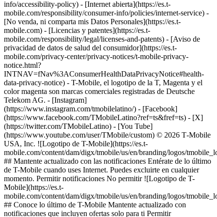
info/accessibility-policy) - [Internet abierta](https://es.t-
mobile.com/responsibility/consumer-info/policies/internet-service) -
[No venda, ni comparta mis Datos Personales](https://es.t-
mobile.com) - [Licencias y patentes](https://es.t-
mobile.com/responsibility/legal/licenses-and-patents) - [Aviso de
privacidad de datos de salud del consumidor](https://es.t-
mobile.com/privacy-center/privacy-notices/t-mobile-privacy-
notice.html?
INTNAV=fNav%3AConsumerHealthDataPrivacyNotice#health-
data-privacy-notice) - T-Mobile, el logotipo de la T, Magenta y el
color magenta son marcas comerciales registradas de Deutsche
Telekom AG.
- [Instagram]
(https://www.instagram.com/tmobilelatino/) - [Facebook]
(https://www.facebook.com/TMobileLatino?ref=ts&fref=ts) - [X]
(https://twitter.com/TMobileLatino) - [You Tube]
(https://www.youtube.com/user/TMobile/custom) © 2026 T‑Mobile
USA, Inc. ![Logotipo de T-Mobile](https://es.t-
mobile.com/content/dam/digx/tmobile/us/en/branding/logos/tmobile_
## Mantente actualizado con las notificaciones Entérate de lo último
de T-Mobile cuando uses Internet. Puedes excluirte en cualquier
momento. Permitir notificaciones No permitir ![Logotipo de T-
Mobile](https://es.t-
mobile.com/content/dam/digx/tmobile/us/en/branding/logos/tmobile_
## Conoce lo último de T-Mobile Mantente actualizado con
notificaciones que incluyen ofertas solo para ti Permitir