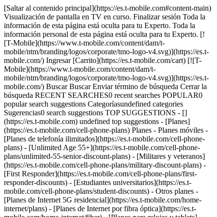
[Saltar al contenido principal](https://es.t-mobile.com#content-main)
Visualización de pantalla en TV en curso. Finalizar sesión Toda la
información de esta página está oculta para tu Experto. Toda la
información personal de esta página está oculta para tu Experto. [!
[T-Mobile](https://www.t-mobile.com/content/dam/t-
mobile/ntm/branding/logos/corporate/tmo-logo-v4.svg)](https://es.t-
mobile.com/) Ingresar [Carrito](https://es.t-mobile.com/cart) [![T-
Mobile](https://www.t-mobile.com/content/dam/t-
mobile/ntm/branding/logos/corporate/tmo-logo-v4.svg)](https://es.t-
mobile.com/) Buscar Buscar Enviar término de búsqueda Cerrar la
búsqueda RECENT SEARCHES0 recent searches POPULAR0
popular search suggestions Categoríasundefined categories
Sugerencias0 search suggestions TOP SUGGESTIONS - []
(https://es.t-mobile.com) undefined top suggestions - [Planes]
(https://es.t-mobile.com/cell-phone-plans) Planes - Planes móviles -
[Planes de telefonía ilimitados](https://es.t-mobile.com/cell-phone-
plans) - [Unlimited Age 55+](https://es.t-mobile.com/cell-phone-
plans/unlimited-55-senior-discount-plans) - [Militares y veteranos]
(https://es.t-mobile.com/cell-phone-plans/military-discount-plans) -
[First Responder](https://es.t-mobile.com/cell-phone-plans/first-
responder-discounts) - [Estudiantes universitarios](https://es.t-
mobile.com/cell-phone-plans/student-discounts) - Otros planes -
[Planes de Internet 5G residencial](https://es.t-mobile.com/home-
internet/plans) - [Planes de Internet por fibra óptica](https://es.t-