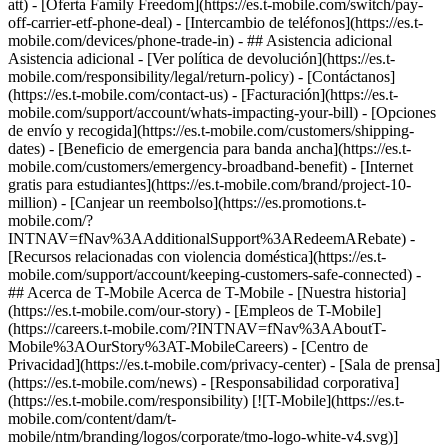
att) - [Oferta Family Freedom](https://es.t-mobile.com/switch/pay-
off-carrier-etf-phone-deal) - [Intercambio de teléfonos](https://es.t-
mobile.com/devices/phone-trade-in) - ## Asistencia adicional
Asistencia adicional - [Ver política de devolución](https://es.t-
mobile.com/responsibility/legal/return-policy) - [Contáctanos]
(https://es.t-mobile.com/contact-us) - [Facturación](https://es.t-
mobile.com/support/account/whats-impacting-your-bill) - [Opciones
de envío y recogida](https://es.t-mobile.com/customers/shipping-
dates) - [Beneficio de emergencia para banda ancha](https://es.t-
mobile.com/customers/emergency-broadband-benefit) - [Internet
gratis para estudiantes](https://es.t-mobile.com/brand/project-10-
million) - [Canjear un reembolso](https://es.promotions.t-
mobile.com/?
INTNAV=fNav%3AAdditionalSupport%3ARedeemARebate) -
[Recursos relacionadas con violencia doméstica](https://es.t-
mobile.com/support/account/keeping-customers-safe-connected) -
## Acerca de T-Mobile Acerca de T-Mobile - [Nuestra historia]
(https://es.t-mobile.com/our-story) - [Empleos de T-Mobile]
(https://careers.t-mobile.com/?INTNAV=fNav%3AAboutT-
Mobile%3AOurStory%3AT-MobileCareers) - [Centro de
Privacidad](https://es.t-mobile.com/privacy-center) - [Sala de prensa]
(https://es.t-mobile.com/news) - [Responsabilidad corporativa]
(https://es.t-mobile.com/responsibility) [![T-Mobile](https://es.t-
mobile.com/content/dam/t-
mobile/ntm/branding/logos/corporate/tmo-logo-white-v4.svg)]