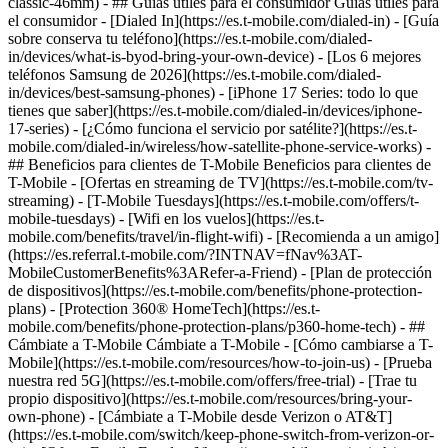
classic-46mm) - ## Guías útiles para el consumidor Guías útiles para
el consumidor - [Dialed In](https://es.t-mobile.com/dialed-in) - [Guía
sobre conserva tu teléfono](https://es.t-mobile.com/dialed-
in/devices/what-is-byod-bring-your-own-device) - [Los 6 mejores
teléfonos Samsung de 2026](https://es.t-mobile.com/dialed-
in/devices/best-samsung-phones) - [iPhone 17 Series: todo lo que
tienes que saber](https://es.t-mobile.com/dialed-in/devices/iphone-
17-series) - [¿Cómo funciona el servicio por satélite?](https://es.t-
mobile.com/dialed-in/wireless/how-satellite-phone-service-works) -
## Beneficios para clientes de T-Mobile Beneficios para clientes de
T-Mobile - [Ofertas en streaming de TV](https://es.t-mobile.com/tv-
streaming) - [T-Mobile Tuesdays](https://es.t-mobile.com/offers/t-
mobile-tuesdays) - [Wifi en los vuelos](https://es.t-
mobile.com/benefits/travel/in-flight-wifi) - [Recomienda a un amigo]
(https://es.referral.t-mobile.com/?INTNAV=fNav%3AT-
MobileCustomerBenefits%3ARefer-a-Friend) - [Plan de protección
de dispositivos](https://es.t-mobile.com/benefits/phone-protection-
plans) - [Protection 360® HomeTech](https://es.t-
mobile.com/benefits/phone-protection-plans/p360-home-tech) - ##
Cámbiate a T-Mobile Cámbiate a T-Mobile - [Cómo cambiarse a T-
Mobile](https://es.t-mobile.com/resources/how-to-join-us) - [Prueba
nuestra red 5G](https://es.t-mobile.com/offers/free-trial) - [Trae tu
propio dispositivo](https://es.t-mobile.com/resources/bring-your-
own-phone) - [Cámbiate a T-Mobile desde Verizon o AT&T]
(https://es.t-mobile.com/switch/keep-phone-switch-from-verizon-or-