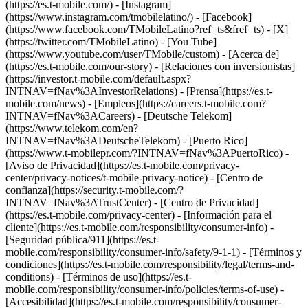
(https://es.t-mobile.com/) - [Instagram]
(https://www.instagram.com/tmobilelatino/) - [Facebook]
(https://www.facebook.com/TMobileLatino?ref=ts&fref=ts) - [X]
(https://twitter.com/TMobileLatino) - [You Tube]
(https://www.youtube.com/user/TMobile/custom)
- [Acerca de]
(https://es.t-mobile.com/our-story) - [Relaciones con inversionistas]
(https://investor.t-mobile.com/default.aspx?
INTNAV=fNav%3AInvestorRelations) - [Prensa](https://es.t-
mobile.com/news) - [Empleos](https://careers.t-mobile.com?
INTNAV=fNav%3ACareers) - [Deutsche Telekom]
(https://www.telekom.com/en?
INTNAV=fNav%3ADeutscheTelekom) - [Puerto Rico]
(https://www.t-mobilepr.com/?INTNAV=fNav%3APuertoRico)
-
[Aviso de Privacidad](https://es.t-mobile.com/privacy-
center/privacy-notices/t-mobile-privacy-notice) - [Centro de
confianza](https://security.t-mobile.com/?
INTNAV=fNav%3ATrustCenter) - [Centro de Privacidad]
(https://es.t-mobile.com/privacy-center) - [Información para el
cliente](https://es.t-mobile.com/responsibility/consumer-info) -
[Seguridad pública/911](https://es.t-
mobile.com/responsibility/consumer-info/safety/9-1-1) - [Términos y
condiciones](https://es.t-mobile.com/responsibility/legal/terms-and-
conditions) - [Términos de uso](https://es.t-
mobile.com/responsibility/consumer-info/policies/terms-of-use) -
[Accesibilidad](https://es.t-mobile.com/responsibility/consumer-