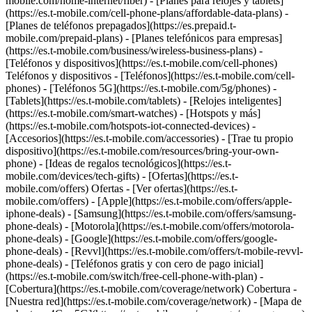
mobile.com/home-internet/fiber) - [Planes para relojes y tablets]
(https://es.t-mobile.com/cell-phone-plans/affordable-data-plans) -
[Planes de teléfonos prepagados](https://es.prepaid.t-
mobile.com/prepaid-plans) - [Planes telefónicos para empresas]
(https://es.t-mobile.com/business/wireless-business-plans) -
[Teléfonos y dispositivos](https://es.t-mobile.com/cell-phones)
Teléfonos y dispositivos - [Teléfonos](https://es.t-mobile.com/cell-
phones) - [Teléfonos 5G](https://es.t-mobile.com/5g/phones) -
[Tablets](https://es.t-mobile.com/tablets) - [Relojes inteligentes]
(https://es.t-mobile.com/smart-watches) - [Hotspots y más]
(https://es.t-mobile.com/hotspots-iot-connected-devices) -
[Accesorios](https://es.t-mobile.com/accessories) - [Trae tu propio
dispositivo](https://es.t-mobile.com/resources/bring-your-own-
phone) - [Ideas de regalos tecnológicos](https://es.t-
mobile.com/devices/tech-gifts) - [Ofertas](https://es.t-
mobile.com/offers) Ofertas - [Ver ofertas](https://es.t-
mobile.com/offers) - [Apple](https://es.t-mobile.com/offers/apple-
iphone-deals) - [Samsung](https://es.t-mobile.com/offers/samsung-
phone-deals) - [Motorola](https://es.t-mobile.com/offers/motorola-
phone-deals) - [Google](https://es.t-mobile.com/offers/google-
phone-deals) - [Revvl](https://es.t-mobile.com/offers/t-mobile-revvl-
phone-deals) - [Teléfonos gratis y con cero de pago inicial]
(https://es.t-mobile.com/switch/free-cell-phone-with-plan) -
[Cobertura](https://es.t-mobile.com/coverage/network) Cobertura -
[Nuestra red](https://es.t-mobile.com/coverage/network) - [Mapa de