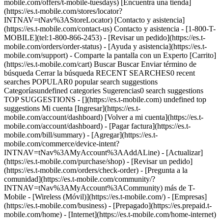
mobile.com/offers/t-mobile-tuesdays) [Encuentra una tienda]
(https://es.t-mobile.com/stores/locator?
INTNAV=tNav%3AStoreLocator) [Contacto y asistencia]
(https://es.t-mobile.com/contact-us) Contacto y asistencia - [1-800-T-
MOBILE](tel:1-800-866-2453) - [Revisar un pedido](https://es.t-
mobile.com/orders/order-status) - [Ayuda y asistencia](https://es.t-
mobile.com/support) - Comparte la pantalla con un Experto [Carrito]
(https://es.t-mobile.com/cart) Buscar Buscar Enviar término de
búsqueda Cerrar la búsqueda RECENT SEARCHES0 recent
searches POPULAR0 popular search suggestions
Categoríasundefined categories Sugerencias0 search suggestions
TOP SUGGESTIONS - [](https://es.t-mobile.com) undefined top
suggestions Mi cuenta [Ingresar](https://es.t-
mobile.com/account/dashboard) [Volver a mi cuenta](https://es.t-
mobile.com/account/dashboard) - [Pagar factura](https://es.t-
mobile.com/bill/summary) - [Agregar](https://es.t-
mobile.com/commerce/device-intent?
INTNAV=tNav%3AMyAccount%3AAddALine) - [Actualizar]
(https://es.t-mobile.com/purchase/shop) - [Revisar un pedido]
(https://es.t-mobile.com/orders/check-order) - [Pregunta a la
comunidad](https://es.t-mobile.com/community/?
INTNAV=tNav%3AMyAccount%3ACommunity) más de T-
Mobile - [Wireless (Móvil)](https://es.t-mobile.com/) - [Empresas]
(https://es.t-mobile.com/business) - [Prepagado](https://es.prepaid.t-
mobile.com/home) - [Internet](https://es.t-mobile.com/home-internet)