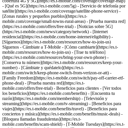
cobertura 4G y 5G](https://es.t-mobile.com/coverage/coverage-map)
- [Qué es 5G](https://es.t-mobile.com/5g) - [Servicio de telefonía por
satélite](https://es.t-mobile.com/coverage/satellite-phone-service) -
[Zonas rurales y pequeños pueblos](https://es.t-
mobile.com/coverage/small-towns-rural-areas) - [Prueba nuestra red]
(https://es.t-mobile.com/offers/free-trial) - [Noticias sobre 5G]
(https://es.t-mobile.com/news/category/network) - [Internet
residencial](https://es.t-mobile.com/home-internet/eligibility) -
[Síguenos](https://es.t-mobile.com/resources/how-to-join-us)
Síguenos - Cámbiate a T-Mobile - [Cómo cambiarte](https://es.t-
mobile.com/resources/how-to-join-us) - [Trae tu teléfono]
(https://es.t-mobile.com/resources/bring-your-own-phone) -
[Conserva tu número](https://es.t-mobile.com/resources/keep-your-
number) - [Cámbiate y quédatelo](https://es.t-
mobile.com/switch/keep-phone-switch-from-verizon-or-att) -
[Family Freedom](https://es.t-mobile.com/switch/pay-off-carrier-etf-
phone-deal) - [Prueba nuestra red](https://es.t-
mobile.com/offers/free-trial) - Beneficios para clientes - [Ver todos
los beneficios](https://es.t-mobile.com/benefits) - [Encuentra tu
razón](https://es.t-mobile.com/membership) - [Televisión y
streaming](https://es.t-mobile.com/tv-streaming) - [Beneficios para
viajes](https://es.t-mobile.com/benefits/travel) - [Beneficios para
conciertos y música](https://es.t-mobile.com/benefits/music-deals) -
[Bloquea llamadas fraudulentas](https://es.t-
mobile.com/benefits/scam-shield) - [T-Mobile Tuesdays](https://es.t-