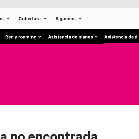
Red y roaming
Asistencia de planes
Asistencia de d