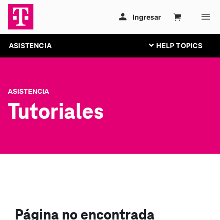
ASISTENCIA
ASISTENCIA
Tutoriales