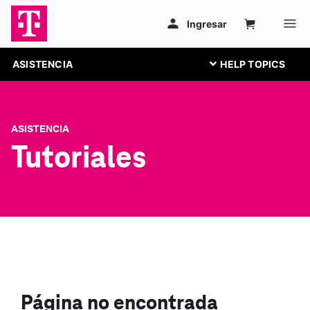
ASISTENCIA
ASISTENCIA
Tutoriales