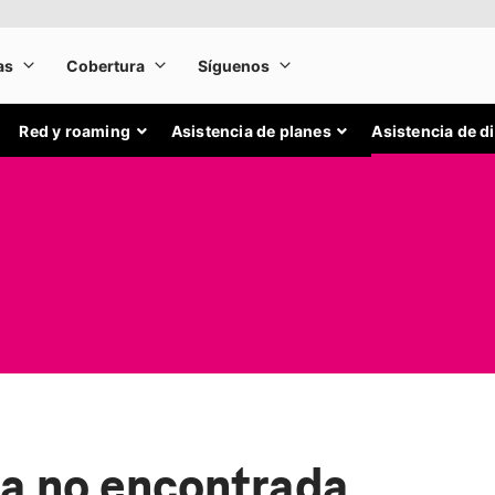
Red y roaming
Asistencia de planes
Asistencia de d