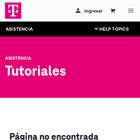
ASISTENCIA
ASISTENCIA
Tutoriales