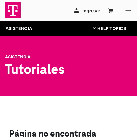
ASISTENCIA
ASISTENCIA
Tutoriales