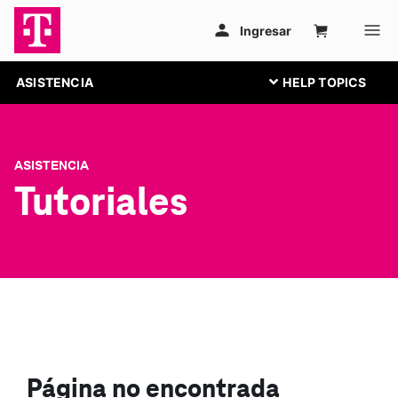
ASISTENCIA
ASISTENCIA
Tutoriales