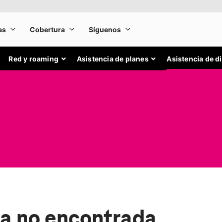
Red y roaming
Asistencia de planes
Asistencia de d