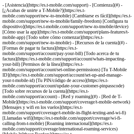
- [Asistencia](https://es.t-mobile.com/support) - [Comienza](#) - [¿Acabas de unirte a T-Mobile?](https://es.t-mobile.com/support/new-to-tmobile) [Cambiarse es fácil](https://es.t-mobile.com/support/new-to-tmobile/family-freedom) [Configura tu dispositivo](https://es.t-mobile.com/support/new-to-tmobile/device) [Cómo usar la app](https://es.t-mobile.com/support/plans-features/t-mobile-app) [Todo sobre cómo comenzar](https://es.t-mobile.com/support/new-to-tmobile) - [Recursos de la cuenta](#) - [Formas de pagar tu factura](https://es.t-mobile.com/support/account/pay-your-bill) [Todo acerca de tu factura](https://es.t-mobile.com/support/account/whats-impacting-your-bill) [Permisos de la línea](https://es.t-mobile.com/support/account/set-online-permissions) [Tu T-Mobile ID](https://es.t-mobile.com/support/account/set-up-and-manage-your-t-mobile-id) [Tu PIN/código de acceso](https://es.t-mobile.com/support/account/update-your-customer-pinpasscode) [Todo sobre recursos de la cuenta](https://es.t-mobile.com/support/account) - [Red y roaming](#) - [Red de T-Mobile](https://es.t-mobile.com/support/coverage/t-mobile-network) [Mensajes y wifi en los vuelos](https://es.t-mobile.com/support/coverage/t-mobile-in-flight-texting-and-wi-fi) [Llamadas wifi](https://es.t-mobile.com/support/coverage/wi-fi-calling-from-t-mobile) [Roaming internacional](https://es.t-mobile.com/support/coverage/international-roaming-services) [Mobile Without Borders](https://es.t-mobile.com/support/coverage/mobile-without-borders) [Todo sobre red y roaming](https://es.t-mobile.com/support/coverage) - [Asistencia de planes](#) - [Encuentra el plan ideal](https://es.t-mobile.com/support/plans-features/find-the-right-plan-for-you) [Netflix por cuenta nuestra](https://es.t-mobile.com/support/plans-features/netflix-on-us) [Planes hotspot](https://es.t-mobile.com/support/plans-features/mobile-internet-plans-for-hotspots) [Correo de voz](https://es.t-mobile.com/support/plans-features/voicemail) [Usa el Hotspot móvil](https://es.t-mobile.com/support/plans-features/smartphone-mobile-hotspot-wi-fi-sharing--tethering) [Todo sobre asistencia de planes](https://es.t-mobile.com/support/plans-features) - [Asistencia de dispositivo](#) - [Tutoriales](https://es.t-mobile.com/support/tutorials) [Resolución de problemas](https://es.t-mobile.com/support/phones-tablets-devices/troubleshooting) [Desbloquear tu dispositivo](https://es.t-mobile.com/support/devices/unlock-your-mobile-wireless-device) [Protege tu dispositivo](https://es.t-mobile.com/support/devices/protectionandlt360andgt-and-device-protection) [Tarjeta SIM e eSIM](https://es.t-mobile.com/support/devices/sim-esim) [Asistencia para dispositivos](https://es.t-mobile.com/support/phones-tablets-devices) - [Asistencia para empresas](#) - [Obtén T-Mobile para Empresas](https://es.t-mobile.com/support/business/new-to-business) [Facturación y pagos](https://es.t-mobile.com/support/business/billing) [Administra tu cuenta](https://es.t-mobile.com/support/business/account) [Pedidos y compras](https://es.t-mobile.com/support/business/orders-shopping) [Regístrate en Account Hub](https://es.t-mobile.com/support/business/account-hub-registration) [Todo sobre asistencia para empresas](https://es.t-mobile.com/support/business) [ASISTENCIA](https://es.t-mobile.com/support) - [Comienza](#) - [¿Acabas de unirte a T-Mobile?](https://es.t-mobile.com/support/new-to-tmobile) - [Cambiarse es fácil](https://es.t-mobile.com/support/new-to-tmobile/family-freedom) - [Configura tu dispositivo](https://es.t-mobile.com/support/new-to-tmobile/device) - [Cómo usar la app](https://es.t-mobile.com/support/plans-features/t-mobile-app) - [Todo sobre cómo comenzar](https://es.t-mobile.com/support/new-to-tmobile) - [Recursos de la cuenta](#) - [Formas de pagar tu factura](https://es.t-mobile.com/support/account/pay-your-bill) - [Todo acerca de tu factura](https://es.t-mobile.com/support/account/whats-impacting-your-bill) - [Permisos de la línea](https://es.t-mobile.com/support/account/set-online-permissions) - [Tu T-Mobile ID](https://es.t-mobile.com/support/account/set-up-and-manage-your-t-mobile-id) - [Tu PIN/código de acceso](https://es.t-mobile.com/support/account/update-your-customer-pinpasscode) - [Todo sobre recursos de la cuenta](https://es.t-mobile.com/support/account) - [Red y roaming](#) - [Red de T-Mobile](https://es.t-mobile.com/support/coverage/t-mobile-network) - [Mensajes y wifi en los vuelos](https://es.t-mobile.com/support/coverage/t-mobile-in-flight-texting-and-wi-fi) - [Llamadas wifi](https://es.t-mobile.com/support/coverage/wi-fi-calling-from-t-mobile) - [Roaming internacional](https://es.t-mobile.com/support/coverage/international-roaming-services) - [Mobile Without Borders](https://es.t-mobile.com/support/coverage/mobile-without-borders) - [Todo sobre red y roaming](https://es.t-mobile.com/support/coverage) - [Asistencia de planes](#) - [Encuentra el plan ideal](https://es.t-mobile.com/support/plans-features/find-the-right-plan-for-you) - [Netflix por cuenta nuestra](https://es.t-mobile.com/support/plans-features/netflix-on-us) - [Planes hotspot](https://es.t-mobile.com/support/plans-features/mobile-internet-plans-for-hotspots) - [Correo de voz](https://es.t-mobile.com/support/plans-features/voicemail) - [Usa el Hotspot móvil](https://es.t-mobile.com/support/plans-features/smartphone-mobile-hotspot-wi-fi-sharing--tethering) - [Todo sobre asistencia de planes](https://es.t-mobile.com/support/plans-features) - [Asistencia de dispositivo](#) - [Tutoriales](https://es.t-mobile.com/support/tutorials) - [Resolución de problemas](https://es.t-mobile.com/support/phones-tablets-devices/troubleshooting) - [Desbloquear tu dispositivo](https://es.t-mobile.com/support/devices/unlock-your-mobile-wireless-device) - [Protege tu dispositivo](https://es.t-mobile.com/support/devices/protectionandlt360andgt-and-device-protection) - [Tarjeta SIM e eSIM](https://es.t-mobile.com/support/devices/sim-esim) - [Asistencia para dispositivos](https://es.t-mobile.com/support/phones-tablets-devices) - [Asistencia para empresas](#) - [Obtén T-Mobile para Empresas](https://es.t-mobile.com/support/business/new-to-business) - [Facturación y pagos](https://es.t-mobile.com/support/business/billing) - [Administra tu cuenta](https://es.t-mobile.com/support/business/account) - [Pedidos y compras](https://es.t-mobile.com/support/business/orders-shopping) - [Regístrate en Account Hub](https://es.t-mobile.com/support/business/account-hub-registration) - [Todo sobre asistencia para empresas](https://es.t-mobile.com/support/business) [Asistencia](https://es.t-mobile.com/support/) [Planes y funciones](https://es.t-mobile.com/support/community/plans-features) # Ayuda con estafas y spam 0 Added! [](https://es.t-mobile.com) ### Administrar enlaces Haz clic en cualquier [available links](https://es.t-mobile.com) to add. Haz clic en cualquier [added links](https://es.t-mobile.com) to remove. Enlaces con [no highlight](https://es.t-mobile.com) can't be sent. Listo (0 Links) Usa esta página para identificar, reportar y evitar el spam y las estafas en tu cuenta y dispositivo de T-Mobile. ## En esta página: - [Spam y estafas por mensaje de texto (SMS)](https://es.t-mobile.com#steps1) - [Identificación de fraude y Bloqueo de llamadas fraudulentas](https://es.t-mobile.com#steps2) - [Scam Shield en T-Life](https://es.t-mobile.com#steps3) - [Otros pasos para evitar estafas y spam](https://es.t-mobile.com#steps4) ## [](https://es.t-mobile.com)Spam y estafas por mensaje de texto (SMS) Un mensaje de texto (SMS) spam es cualquier mensaje de texto no deseado, a menudo de compañías, fuentes de noticias, bancos, restaurantes, etc. que puedas recibir. Los SMS no deseados no deberían confundirse con [códigos cortos para autoservicio](https://es.t-mobile.com/support/plans-features/self-service-short-codes), que incluyen códigos cortos de T-Mobile que usamos para enviarte información de tu cuenta. - T-Mobile está comprometido a luchar contra el spam móvil y alienta a nuestros clientes a informarnos sobre mensajes no deseados para que investiguemos. Si recibes un mensaje no deseado, reenvíalo al Servicio para reportar spam usando los pasos correspondientes a tu dispositivo que se describen en esta página. - Reenviamos el mensaje automáticamente al Centro de seguridad para su análisis. El Centro de seguridad es un sistema global dirigido por un proveedor en nuestro nombre para ayudar a proteger a los suscriptores de teléfonos móviles de spam, fraude y software malintencionado. El sistema del Centro de seguridad está vinculado a una base de datos global que realiza seguimientos de potenciales mensajes de spam. La información que se proporciona al Centro de seguridad puede ser compartida con agencias gubernamentales que trabajan para combatir el spam y evitar prácticas fraudulentas, engañosas y desleales. ### Reportar mensajes spam: Apple iOS Reportar spam o correo basura no evita que quien lo envió siga enviando mensajes, pero puedes bloquear el número para dejar de recibirlos. La opción para reportar mensajes spam en iPhone está disponible en dispositivos con iOS 16 o posteriores. En caso de dispositivos anteriores que usan versiones iOS anteriores, sigue los pasos para reenviar el mensaje al 7726. Para reportar spam: 1. Comienza la conversación con el mensaje spam y desplázate hasta la parte inferior. 2. Elige __Report Junk (reportar no deseado)__ > __Delete and Report Junk (eliminar y reportar no deseado)__. ### Reportar mensajes spam: Android La mayoría de