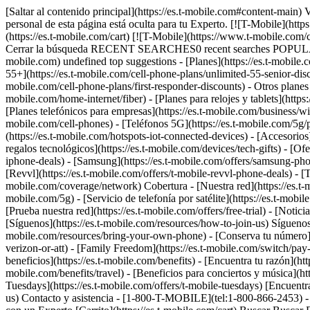
[Saltar al contenido principal](https://es.t-mobile.com#content-main) Visualización de pantalla en TV en curso. Finalizar sesión Toda la información de esta página está oculta para tu Experto. Toda la información personal de esta página está oculta para tu Experto. [![T-Mobile](https://www.t-mobile.com/content/dam/t-mobile/ntm/branding/logos/corporate/tmo-logo-v4.svg)](https://es.t-mobile.com/) Ingresar [Carrito](https://es.t-mobile.com/cart) [![T-Mobile](https://www.t-mobile.com/content/dam/t-mobile/ntm/branding/logos/corporate/tmo-logo-v4.svg)](https://es.t-mobile.com/) Buscar Buscar Enviar término de búsqueda Cerrar la búsqueda RECENT SEARCHES0 recent searches POPULAR0 popular search suggestions Categoríasundefined categories Sugerencias0 search suggestions TOP SUGGESTIONS - [](https://es.t-mobile.com) undefined top suggestions - [Planes](https://es.t-mobile.com/cell-phone-plans) Planes - Planes móviles - [Planes de telefonía ilimitados](https://es.t-mobile.com/cell-phone-plans) - [Unlimited Age 55+](https://es.t-mobile.com/cell-phone-plans/unlimited-55-senior-discount-plans) - [Militares y veteranos](https://es.t-mobile.com/cell-phone-plans/military-discount-plans) - [First Responder](https://es.t-mobile.com/cell-phone-plans/first-responder-discounts) - Otros planes - [Planes de Internet 5G residencial](https://es.t-mobile.com/home-internet/plans) - [Planes de Internet por fibra óptica](https://es.t-mobile.com/home-internet/fiber) - [Planes para relojes y tablets](https://es.t-mobile.com/cell-phone-plans/affordable-data-plans) - [Planes de teléfonos prepagados](https://es.prepaid.t-mobile.com/prepaid-plans) - [Planes telefónicos para empresas](https://es.t-mobile.com/business/wireless-business-plans) - [Teléfonos y dispositivos](https://es.t-mobile.com/cell-phones) Teléfonos y dispositivos - [Teléfonos](https://es.t-mobile.com/cell-phones) - [Teléfonos 5G](https://es.t-mobile.com/5g/phones) - [Tablets](https://es.t-mobile.com/tablets) - [Relojes inteligentes](https://es.t-mobile.com/smart-watches) - [Hotspots y más](https://es.t-mobile.com/hotspots-iot-connected-devices) - [Accesorios](https://es.t-mobile.com/accessories) - [Trae tu propio dispositivo](https://es.t-mobile.com/resources/bring-your-own-phone) - [Ideas de regalos tecnológicos](https://es.t-mobile.com/devices/tech-gifts) - [Ofertas](https://es.t-mobile.com/offers) Ofertas - [Ver ofertas](https://es.t-mobile.com/offers) - [Apple](https://es.t-mobile.com/offers/apple-iphone-deals) - [Samsung](https://es.t-mobile.com/offers/samsung-phone-deals) - [Motorola](https://es.t-mobile.com/offers/motorola-phone-deals) - [Google](https://es.t-mobile.com/offers/google-phone-deals) - [Revvl](https://es.t-mobile.com/offers/t-mobile-revvl-phone-deals) - [Teléfonos gratis y con cero de pago inicial](https://es.t-mobile.com/switch/free-cell-phone-with-plan) - [Cobertura](https://es.t-mobile.com/coverage/network) Cobertura - [Nuestra red](https://es.t-mobile.com/coverage/network) - [Mapa de cobertura 4G y 5G](https://es.t-mobile.com/coverage/coverage-map) - [Qué es 5G](https://es.t-mobile.com/5g) - [Servicio de telefonía por satélite](https://es.t-mobile.com/coverage/satellite-phone-service) - [Zonas rurales y pequeño