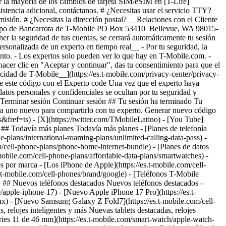
 ## Todavía más planes Todavía más planes - [Planes de telefonía
ne-plans/international-roaming-plans/unlimited-calling-data-pass) -
com/cell-phone-plans/phone-home-internet-bundle) - [Planes de datos
t-mobile.com/cell-phone-plans/affordable-data-plans/smartwatches) -
 por marca - [Los iPhone de Apple](https://es.t-mobile.com/cell-
.t-mobile.com/cell-phones/brand/google) - [Teléfonos T-Mobile
 - ## Nuevos teléfonos destacados Nuevos teléfonos destacados -
/apple-iphone-17) - [Nuevo Apple iPhone 17 Pro](https://es.t-
x) - [Nuevo Samsung Galaxy Z Fold7](https://es.t-mobile.com/cell-
 relojes inteligentes y más Nuevas tablets destacadas, relojes
ries 11 de 46 mm](https://es.t-mobile.com/smart-watch/apple-watch-