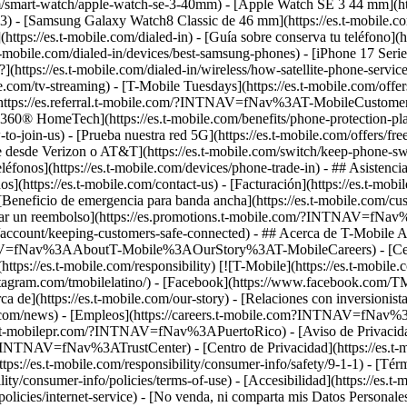
m/smart-watch/apple-watch-se-3-40mm) - [Apple Watch SE 3 44 mm](ht
ra-3) - [Samsung Galaxy Watch8 Classic de 46 mm](https://es.t-mobile
](https://es.t-mobile.com/dialed-in) - [Guía sobre conserva tu teléfono](
mobile.com/dialed-in/devices/best-samsung-phones) - [iPhone 17 Series:
e?](https://es.t-mobile.com/dialed-in/wireless/how-satellite-phone-servi
.com/tv-streaming) - [T-Mobile Tuesdays](https://es.t-mobile.com/offers/
o](https://es.referral.t-mobile.com/?INTNAV=fNav%3AT-MobileCustomerB
tion 360® HomeTech](https://es.t-mobile.com/benefits/phone-protection
join-us) - [Prueba nuestra red 5G](https://es.t-mobile.com/offers/free-tri
esde Verizon o AT&T](https://es.t-mobile.com/switch/keep-phone-switc
léfonos](https://es.t-mobile.com/devices/phone-trade-in) - ## Asistencia
anos](https://es.t-mobile.com/contact-us) - [Facturación](https://es.t-m
 [Beneficio de emergencia para banda ancha](https://es.t-mobile.com/cu
 [Canjear un reembolso](https://es.promotions.t-mobile.com/?INTNAV
t/account/keeping-customers-safe-connected) - ## Acerca de T-Mobile Ace
NAV=fNav%3AAboutT-Mobile%3AOurStory%3AT-MobileCareers) - [Centro d
(https://es.t-mobile.com/responsibility) [![T-Mobile](https://es.t-mobi
nstagram.com/tmobilelatino/) - [Facebook](https://www.facebook.com/TM
ca de](https://es.t-mobile.com/our-story) - [Relaciones con inversionista
.com/news) - [Empleos](https://careers.t-mobile.com?INTNAV=fNav%3
w.t-mobilepr.com/?INTNAV=fNav%3APuertoRico)
- [Aviso de Privacid
/?INTNAV=fNav%3ATrustCenter) - [Centro de Privacidad](https://es.t-mobi
ps://es.t-mobile.com/responsibility/consumer-info/safety/9-1-1) - [Térm
ity/consumer-info/policies/terms-of-use) - [Accesibilidad](https://es.t-
policies/internet-service) - [No venda, ni comparta mis Datos Personales](