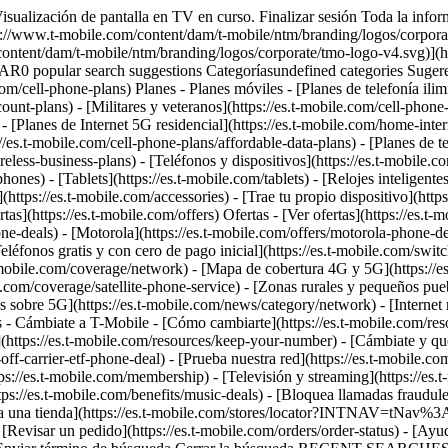
s pueblos](https://es.t-mobile.com/coverage/small-towns-rural-areas) - [Prueba nuestra red](https://es.t-mobile.com/offers/free-trial) - [Noticias sobre 5G](https://es.t-mobile.com/news/category/network) - [Internet residencial](https://es.t-mobile.com/home-internet/eligibility) - [Síguenos](https://es.t-mobile.com/resources/how-to-join-us) Síguenos - Cámbiate a T-Mobile - [Cómo cambiarte](https://es.t-mobile.com/resources/how-to-join-us) - [Trae tu teléfono](https://es.t-mobile.com/resources/bring-your-own-phone) - [Conserva tu número](https://es.t-mobile.com/resources/keep-your-number) - [Cámbiate y quédatelo](https://es.t-mobile.com/switch/keep-phone-switch-from-verizon-or-att) - [Family Freedom](https://es.t-mobile.com/switch/pay-off-carrier-etf-phone-deal) - [Prueba nuestra red](https://es.t-mobile.com/offers/free-trial) - Beneficios para clientes - [Ver todos los beneficios](https://es.t-mobile.com/benefits) - [Encuentra tu razón](https://es.t-mobile.com/membership) - [Televisión y streaming](https://es.t-mobile.com/tv-streaming) - [Beneficios para viajes](https://es.t-mobile.com/benefits/travel) - [Beneficios para conciertos y música](https://es.t-mobile.com/benefits/music-deals) - [Bloquea llamadas fraudulentas](https://es.t-mobile.com/benefits/scam-shield) - [T-Mobile Tuesdays](https://es.t-mobile.com/offers/t-mobile-tuesdays) [Encuentra una tienda](https://es.t-mobile.com/stores/locator?INTNAV=tNav%3AStoreLocator) [Contacto y asistencia](https://es.t-mobile.com/contact-us) Contacto y asistencia - [1-800-T-MOBILE](tel:1-800-866-2453) - [Revisar un pedido](https://es.t-mobile.com/orders/order-status) - [Ayuda y asistencia](https://es.t-mobile.com/support) - Comparte la pantalla con un Experto [Carrito](https://es.t-mobile.com/cart) Buscar Buscar Enviar término de búsqueda Cerrar la búsqueda RECENT SEARCHES0 recent searches POPULAR0 popular search suggestions Categoríasundefined categories Sugerencias0 search suggestions TOP SUGGESTIONS - [](https://es.t-mobile.com) undefined top suggestions Mi cuenta [Ingresar](https://es.t-mobile.com/account/dashboard) [Volver a mi cuenta](https://es.t-mobile.com/account/dashboard) - [Pagar factura](https://es.t-mobile.com/bill/summary) - [Agregar](https://es.t-mobile.com/commerce/device-intent?INTNAV=tNav%3AMyAccount%3AAddALine) - [Actualizar](https://es.t-mobile.com/purchase/shop) - [Revisar un pedido](https://es.t-mobile.com/orders/check-order) - [Pregunta a la comunidad](https://es.t-mobile.com/community/?INTNAV=tNav%3AMyAccount%3ACommunity) más de T-Mobile - [Wireless (Móvil)](https://es.t-mobile.com/) - [Empresas](https://es.t-mobile.com/business) - [Prepagado](https://es.prepaid.t-mobile.com/home) - [Internet](https://es.t-mobile.com/home-internet) Legal - [Aviso de Privacidad](https://es.t-mobile.com/privacy-center/our-practices/privacy-policy) - [No venda, ni comparta mis Datos Personales](https://es.t-mobile.com/dns?Brand=Magenta&Site=Sell_Web&Origin_URL=https%3A%2F%2Fwww.t-mobile.com) - [Centro de Privacidad](https://es.t-mobile.com/privacy-center) [](https://es.t-mobile.com) # ¿Quieres ponerte en contacto? ## ¿Listo para comprar? __Ventas al consumidor:__ [1-844-222-1938](tel:1-844-222-1938) __T-Mobile Para Empresas:__ [1-833-800-0323](tel:1-833-800-0323) __Ventas de I