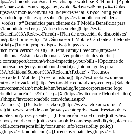
tps://es.t-mobile.com/smart-watch/apple-watch-se-3-44mm) - [Apple
.com/smart-watch/samsung-galaxy-watch8-classic-46mm) - ## Guías
https://es.t-mobile.com/dialed-in/devices/what-is-byod-bring-your-
 todo lo que tienes que saber](https://es.t-mobile.com/dialed-
ce-works) - ## Beneficios para clientes de T-Mobile Beneficios para
t-mobile-tuesdays) - [Wifi en los vuelos](https://es.t-
enefits%3ARefer-a-Friend) - [Plan de protección de dispositivos]
-plans/p360-home-tech) - ## Cámbiate a T-Mobile Cámbiate a T-Mobile
al) - [Trae tu propio dispositivo](https://es.t-
h-from-verizon-or-att) - [Oferta Family Freedom](https://es.t-
 adicional Asistencia adicional - [Ver política de devolución]
obile.com/support/account/whats-impacting-your-bill) - [Opciones de
stomers/emergency-broadband-benefit) - [Internet gratis para
=fNav%3AAdditionalSupport%3ARedeemARebate) - [Recursos
rca de T-Mobile - [Nuestra historia](https://es.t-mobile.com/our-
e Privacidad](https://es.t-mobile.com/privacy-center) - [Sala de
le.com/content/dam/t-mobile/ntm/branding/logos/corporate/tmo-logo-
obileLatino?ref=ts&fref=ts) - [X](https://twitter.com/TMobileLatino)
s](https://investor.t-mobile.com/default.aspx?
ACareers) - [Deutsche Telekom](https://www.telekom.com/en?
ad](https://es.t-mobile.com/privacy-center/privacy-notices/t-mobile-
le.com/privacy-center) - [Información para el cliente](https://es.t-
inos y condiciones](https://es.t-mobile.com/responsibility/legal/terms-
mobile.com/responsibility/consumer-info/accessibility-policy) -
https://es.t-mobile.com) - [Licencias y patentes](https://es.t-