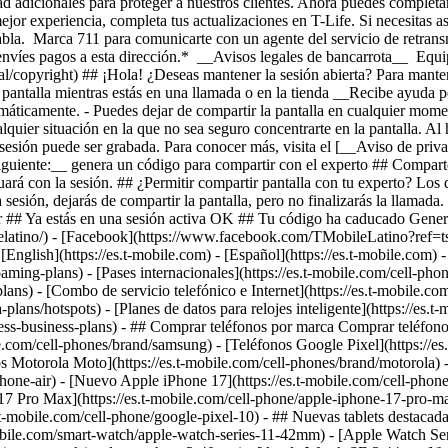
-
oaming-plans) - [Pases internacionales](https://es.t-mobile.com/cell-pho
/plans) - [Combo de servicio telefónico e Internet](https://es.t-mobile.
-plans/hotspots) - [Planes de datos para relojes inteligente](https://es.
less-business-plans) - ## Comprar teléfonos por marca Comprar teléfonos
e.com/cell-phones/brand/samsung) - [Teléfonos Google Pixel](https://es
nos Motorola Moto](https://es.t-mobile.com/cell-phones/brand/motorola)
hone-air) - [Nuevo Apple iPhone 17](https://es.t-mobile.com/cell-phone
7 Pro Max](https://es.t-mobile.com/cell-phone/apple-iphone-17-pro-ma
mobile.com/cell-phone/google-pixel-10) - ## Nuevas tablets destacadas,
mobile.com/smart-watch/apple-watch-series-11-42mm) - [Apple Watch Se