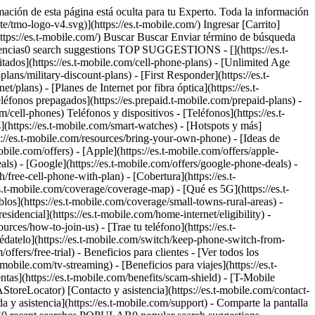
nternet 5G residencial:__ [1-833-983-3596](tel:1-833-983-3596) __Ventas de T-Mobile Fiber:__ [1-844-931-1830](tel:1-844-931-1830) __Ventas al consumidor:__ [1-844-222-1938](tel:1-844-222-1938) __T-Mobile Para Empresas:__ [1-833-800-0323](tel:1-833-800-0323) __Ventas de Internet 5G residencial:__ [1-833-983-3596](tel:1-833-983-3596) __Ventas de T-Mobile Fiber:__ [1-844-931-1830](tel:1-844-931-1830) # ¿Ya eres cliente y necesitas ayuda? Comienza con la asistencia las 24 horas del día, los 7 días de la semana [en la app T-Life](https://secure.t-mobile.com/Contact-Us?cmpid=MGPO_TMO_U_TLIFEAPP_9D3D13EDDB9E618545107). Comienza con la asistencia las 24 horas del día, los 7 días de la semana en la app T-Life. Escanea el siguiente código QR. [![Escanea el código QR con tu smarphone​​​​​​​ para descargar la app T-Life](https://es.t-mobile.com/sdscene7/is/image/Tmusprod/9777650-Contact_Us-T-Life_AI_Assistant-UPDATED-fg_750x750?ts=1765315819321&fmt=png-alpha&qlt=85%2C0&resMode=sharp2&op_usm=1.75%2C0.3%2C2%2C0&dpr=off)](https://secure.t-mobile.com/Contact-Us?cmpid=MGPO_PW_U_TLIFEAPP_9D3D13EDDB9E6185137531) El chat con agentes en vivo está disponible en T-Life de 4 a.m. a 12 a.m., hora del Pacífico. # ¿Necesitas Servicio al Cliente o asistencia técnica? Los representantes de Servicio al Cliente están disponibles todos los días de 4 a.m. a 9 p.m., hora del Pacífico. __Servicio al cliente:__ Marca 611 desde tu teléfono T-Mobile o llama al [1-800-937-8997](tel:1-800-937-8997) __Asistencia técnica de Internet 5G residencial de T-Mobile:__ [1-844-275-9310](tel:1-844-275-9310) __Asistencia técnica de T-Mobile Fiber:__ [1-844-783-4237](tel:1-844-783-4237) # ¿Tienes que pagar una factura? Paga tu factura [por Internet](https://es.t-mobile.com/payment/one-time-payment) o llama al 1-[800-937-8997](tel:1-800-937-8997) Paga tu factura [por Internet](https://es.t-mobile.com/payment/one-time-payment) o llama al 1-[800-937-8997](tel:1-800-937-8997) # ¿Quieres ayuda directamente desde tu teléfono? Simplemente marca el siguiente código corto como si estuvieras haciendo una llamada telefónica, toca "Enviar" y te daremos la información que necesitas. ¡Es rápido, fácil y gratis! __#BAL# (#225#)__: para conocer el saldo de tu cuenta e información sobre el último pago recibido. __#MIN# (#646#)__: para conocer tu uso de minutos para el ciclo de facturación actual. __#MSG# (#674#)__: para conocer tu uso de mensajes para el ciclo de facturación actual. # ¿Necesitas ayuda mientras viajas a otro país? Todas las llamadas a este número realizadas desde un teléfono de T-Mobile no tendrán cargos de roaming, tiempo aire ni larga distancia. Las llamadas efectuadas a este número desde líneas fijas y teléfonos que no sean de T-Mobile incurrirán en cargos por larga distancia internacional y otros cargos que correspondan. __Servicio al Cliente internacional:__ [1-505-998-3793](tel:1-505-998-3793) # ¿Necesitas ayuda con tu tarjeta SIM? Implementamos medidas de seguridad adicionales para proteger a nuestros clientes. Ahora puedes completar la mayoría de los cambios de tarjeta SIM/eSIM en T-Life. Para completar tu cambio en la app, visita T-Life > Cuenta > Detalles del dispositivo > Activar o cambiar tarjeta SI