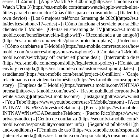
series-11-46mm) - [Apple Watch SE 3 40 mm](https://es.t-mobile.co
Watch Ultra 3](https://es.t-mobile.com/smart-watch/apple-watch-ult
útiles para el consumidor Guías útiles para el consumidor - [Dialed In
own-device) - [Los 6 mejores teléfonos Samsung de 2026](https://es.t-
in/devices/iphone-17-series) - [¿Cómo funciona el servicio por satélit
clientes de T-Mobile - [Ofertas en streaming de TV](https://es.t-mobile
mobile.com/benefits/travel/in-flight-wifi) - [Recomienda a un amig
(https://es.t-mobile.com/benefits/phone-protection-plans) - [Protec
- [Cómo cambiarse a T-Mobile](https://es.t-mobile.com/resources/how-to-
mobile.com/resources/bring-your-own-phone) - [Cámbiate a T-Mobile d
mobile.com/switch/pay-off-carrier-etf-phone-deal) - [Intercambio de te
(https://es.t-mobile.com/responsibility/legal/return-policy) - [Contáct
envío y recogida](https://es.t-mobile.com/customers/shipping-dates) -
estudiantes](https://es.t-mobile.com/brand/project-10-million) -
relacionadas con violencia doméstica](https://es.t-mobile.com/suppor
story) - [Empleos de T-Mobile](https://careers.t-mobile.com/?INT
prensa](https://es.t-mobile.com/news) - [Responsabilidad corporativa]
white-v4.svg)](https://es.t-mobile.com/) - [Instagram](https://www.i
- [You Tube](https://www.youtube.com/user/TMobile/custom)
- [Acer
INTNAV=fNav%3AInvestorRelations) - [Prensa](https://es.t-mobile
INTNAV=fNav%3ADeutscheTelekom) - [Puerto Rico](https://ww
privacy-notice) - [Centro de confianza](https://security.t-mobile.com
mobile.com/responsibility/consumer-info) - [Seguridad pública/911](htt
and-conditions) - [Términos de uso](https://es.t-mobile.com/responsibil
[Internet abierta](https://es.t-mobile.com/responsibility/consumer-info/