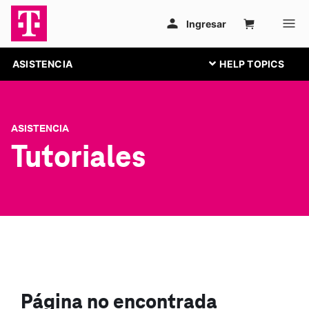
ASISTENCIA
ASISTENCIA
Tutoriales