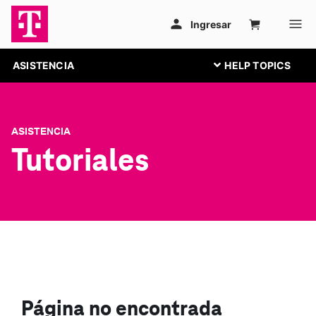
ASISTENCIA
ASISTENCIA
Tutoriales