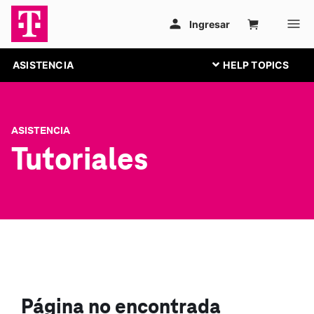
ASISTENCIA
ASISTENCIA
Tutoriales