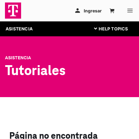
ASISTENCIA
ASISTENCIA
Tutoriales