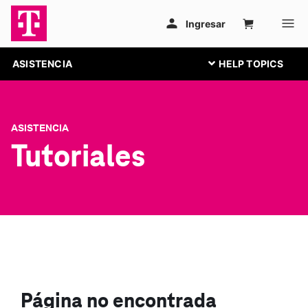
ASISTENCIA
ASISTENCIA
Tutoriales