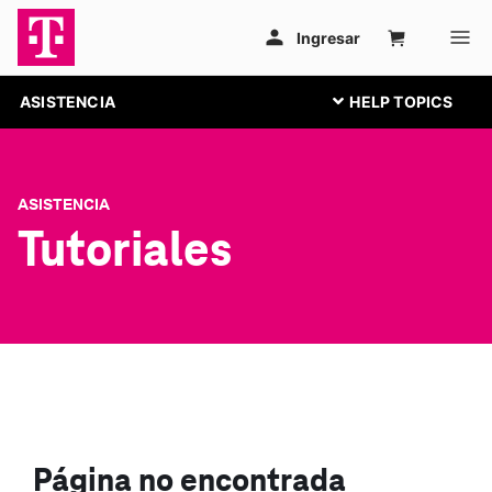
ASISTENCIA
ASISTENCIA
Tutoriales