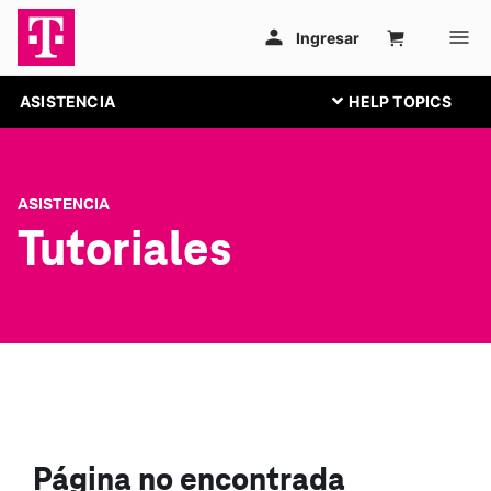
ASISTENCIA
ASISTENCIA
Tutoriales