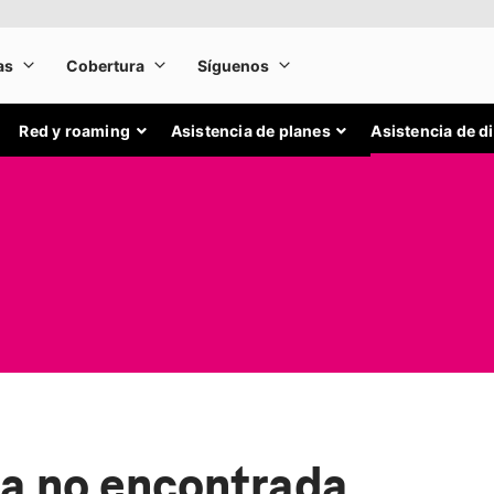
Red y roaming
Asistencia de planes
Asistencia de d