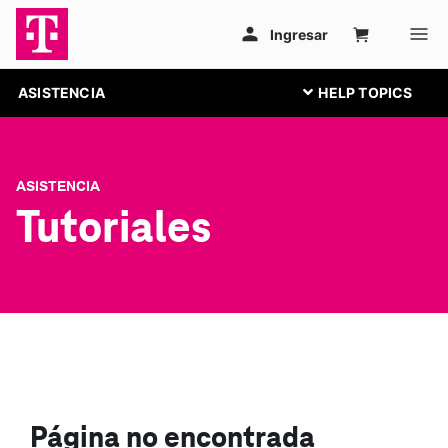
ASISTENCIA
ASISTENCIA
Tutoriales