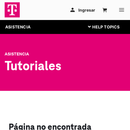
ASISTENCIA
ASISTENCIA
Tutoriales