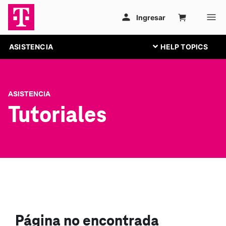
ASISTENCIA
ASISTENCIA
Tutoriales