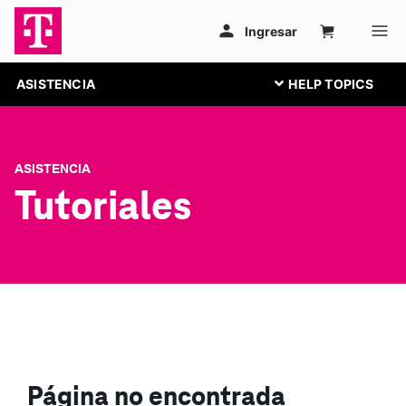
ASISTENCIA
ASISTENCIA
Tutoriales