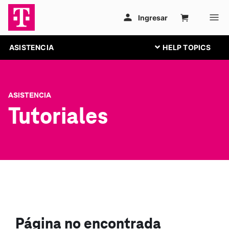
ASISTENCIA
ASISTENCIA
Tutoriales