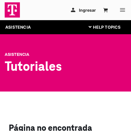
ASISTENCIA
ASISTENCIA
Tutoriales