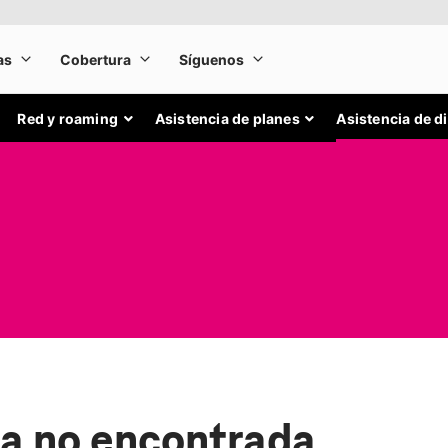
Red y roaming
Asistencia de planes
Asistencia de d