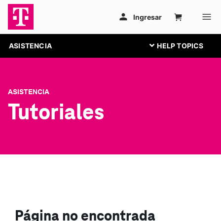
ASISTENCIA
ASISTENCIA
Tutoriales