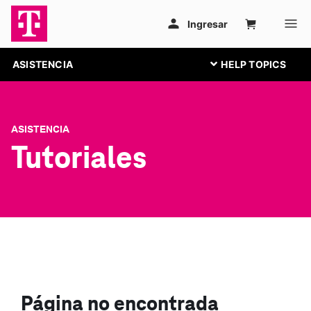
ASISTENCIA
ASISTENCIA
Tutoriales