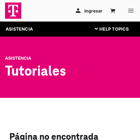
ASISTENCIA
ASISTENCIA
Tutoriales