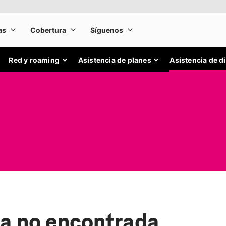
Red y roaming
Asistencia de planes
Asistencia de d