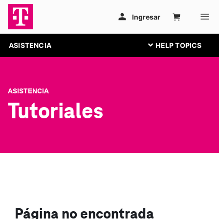
ASISTENCIA
ASISTENCIA
Tutoriales