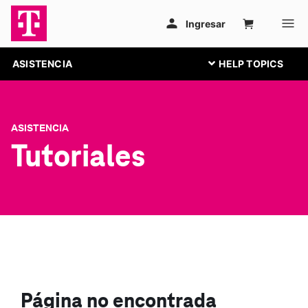
ASISTENCIA
ASISTENCIA
Tutoriales