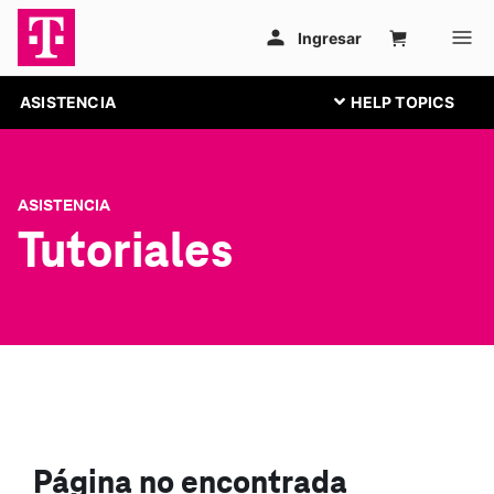
ASISTENCIA
ASISTENCIA
Tutoriales