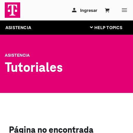
ASISTENCIA
ASISTENCIA
Tutoriales