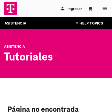
ASISTENCIA
ASISTENCIA
Tutoriales