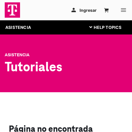
ASISTENCIA
ASISTENCIA
Tutoriales