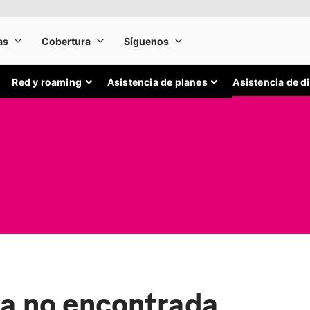
Red y roaming
Asistencia de planes
Asistencia de d