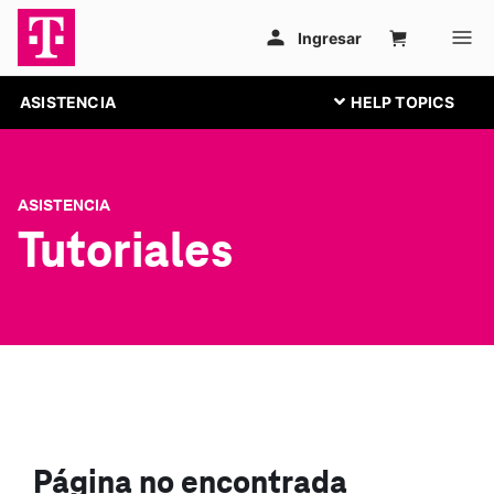
ASISTENCIA
ASISTENCIA
Tutoriales