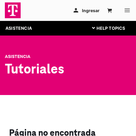
ASISTENCIA
ASISTENCIA
Tutoriales