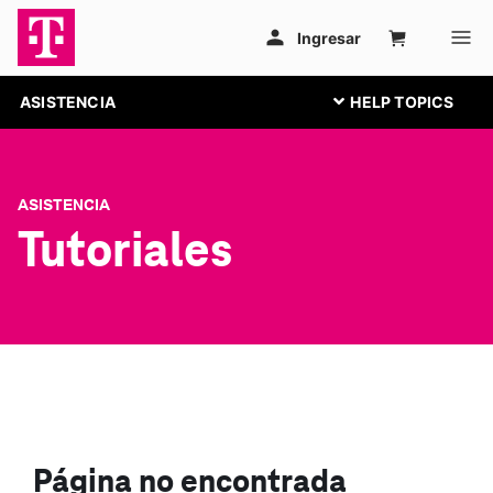
ASISTENCIA
ASISTENCIA
Tutoriales