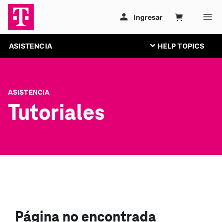
ASISTENCIA
ASISTENCIA
Tutoriales