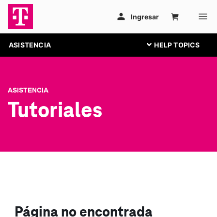
ASISTENCIA
ASISTENCIA
Tutoriales