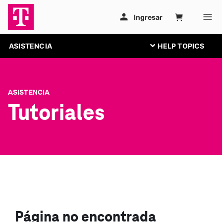
ASISTENCIA
ASISTENCIA
Tutoriales