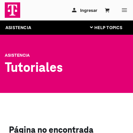
ASISTENCIA
ASISTENCIA
Tutoriales