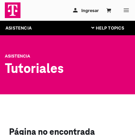
ASISTENCIA
ASISTENCIA
Tutoriales