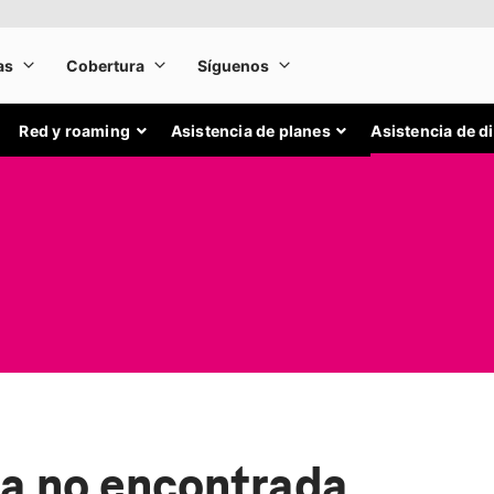
Red y roaming
Asistencia de planes
Asistencia de d